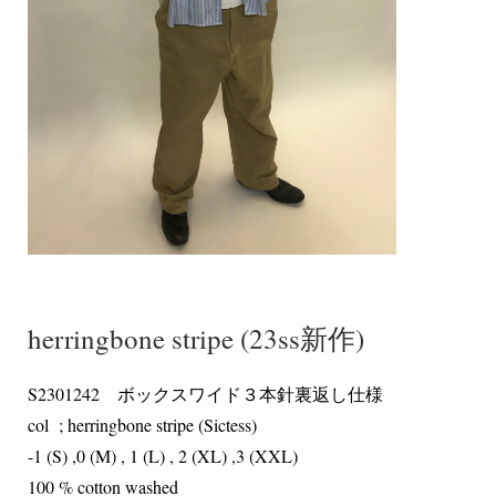
herringbone stripe (23ss新作)
S2301242 ボックスワイド３本針裏返し仕様
col ; herringbone stripe (Sictess)
-1 (S) ,0 (M) , 1 (L) , 2 (XL) ,3 (XXL)
100 % cotton washed