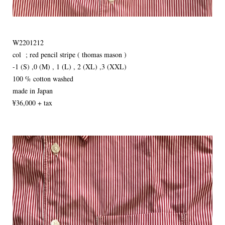
W2201212
col ; red pencil stripe ( thomas mason )
-1 (S) ,0 (M) , 1 (L) , 2 (XL) ,3 (XXL)
100 % cotton washed
made in Japan
¥36,000 + tax